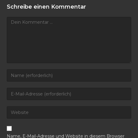
Schreibe einen Kommentar
Kommentar
Gib
deinen
Namen
Gib
oder
deine
Benutzernamen
E-
Gib
zum
Mail-
deine
Kommentieren
Adresse
Website-
ein
zum
URL
Name, E-Mail-Adresse und Website in diesem Browser
Kommentieren