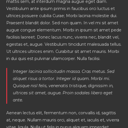
mattis sem, at interdum magna augue eget diam.
Vestibulum ante ipsum primis in faucibus orci luctus et
ultrices posuere cubilia Curae; Morbi lacinia molestie dui.
Praesent blandit dolor. Sed non quam. In vel mi sit amet
augue congue elementum. Morbi in ipsum sit amet pede
facilisis laoreet. Donec lacus nunc, viverra nec, blandit vel,
egestas et, augue. Vestibulum tincidunt malesuada tellus.
Ut ultrices ultrices enim. Curabitur sit amet mauris. Morbi
in dui quis est pulvinar ullamcorper. Nulla facilisi.
Integer lacinia sollicitudin massa. Cras metus. Sed
aliquet risus a tortor. Integer id quam. Morbi mi.
Quisque nisl felis, venenatis tristique, dignissim in,
ultrices sit amet, augue. Proin sodales libero eget
ante.
Aenean lectus elit, fermentum non, convallis id, sagittis
at, neque. Nullam mauris orci, aliquet et, iaculis et, viverra
vitae, ligula. Nulla ut felis in purus aliquam imperdiet.