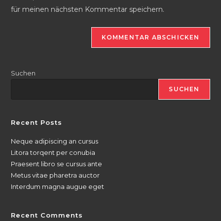
ein
für meinen nächsten Kommentar speichern.
ein
(optional)
Suchen
SUCHEN
Recent Posts
Neque adipiscing an cursus
Litora torqent per conubia
Praesent libro se cursus ante
Metus vitae pharetra auctor
Interdum magna augue eget
Recent Comments