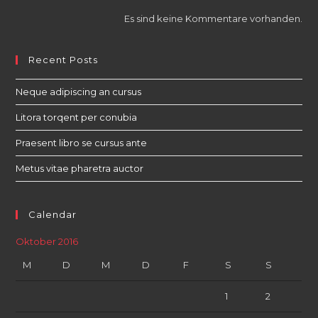
Es sind keine Kommentare vorhanden.
Recent Posts
Neque adipiscing an cursus
Litora torqent per conubia
Praesent libro se cursus ante
Metus vitae pharetra auctor
Calendar
Oktober 2016
M
D
M
D
F
S
S
1
2