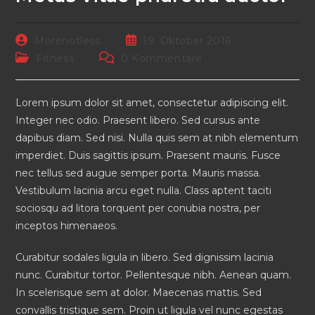
Beitrags-
Beitrag
Morenotless
19. Oktober 2016
Autor:
veröffentlicht:
Beitrags-
Beitrags-
Fitness
0 Kommentare
Kategorie:
Kommentare:
Lorem ipsum dolor sit amet, consectetur adipiscing elit.
Integer nec odio. Praesent libero. Sed cursus ante
dapibus diam. Sed nisi. Nulla quis sem at nibh elementum
imperdiet. Duis sagittis ipsum. Praesent mauris. Fusce
nec tellus sed augue semper porta. Mauris massa.
Vestibulum lacinia arcu eget nulla. Class aptent taciti
sociosqu ad litora torquent per conubia nostra, per
inceptos himenaeos.
Curabitur sodales ligula in libero. Sed dignissim lacinia
nunc. Curabitur tortor. Pellentesque nibh. Aenean quam.
In scelerisque sem at dolor. Maecenas mattis. Sed
convallis tristique sem. Proin ut ligula vel nunc egestas