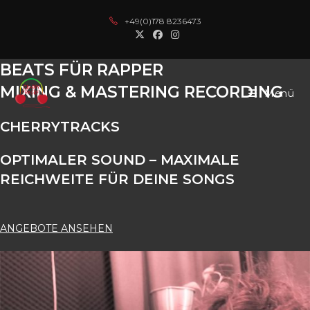
Zum
nline casinos
kingroyal
casino siteleri
türk ifşa
grandpashabet
grandp
+49(0)178 8236473
Inhalt
springen
BEATS FÜR RAPPER
MIXING & MASTERING RECORDING​
Menü
CHERRY
TRACKS
OPTIMALER SOUND – MAXIMALE
REICHWEITE FÜR DEINE SONGS
ANGEBOTE ANSEHEN